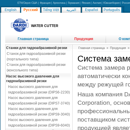
ETW Depot:
США
|
Франция
|
Аргентина
|
Германия
|
Япония
|
Англия
|
Южная Корея
|
Россия
English
Русский
Tiếng Việt
العربية
Español
Português
WATER CUTTER
Главная страница
Продукция
О ком
Новость
Станки для гидроабразивной резки
Главная страница
»
Продукция
Станок для гидроабразивной резки
Система зам
(портального типа)
Станок для гидроабразивной резки
Система замера р
(консольного типа)
автоматически ко
Насос высокого давления для
гидроабразивной резки
между режущей го
Насос высокого давления для
гидроабразивной резки (DIPS6-2230)
Наша компания DA
Насос высокого давления для
Corporation, осно
гидроабразивной резки (DIPS7-3740)
Насос высокого давления для
профессиональны
гидроабразивной резки (DIPS9-3040)
поставщиком сист
Насос высокого давления для
гидроабразивной резки (DIPS9-6040)
продукцией являе