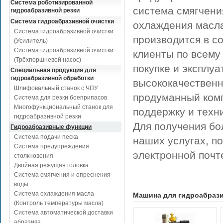
Система роботизированной
система смягчени
гидроабразивной резки
Система гидроабразивной очистки
охлаждения масла
Система гидроабразивной очистки
производится в с
(Усилитель)
Система гидроабразивной очистки
клиенты по всему
(Трёхпоршневой насос)
покупке и эксплу
Специальная продукция для
гидроабразивной обработки
высококачественн
Шлифовальный станок с ЧПУ
продуманный комп
Система для резки боеприпасов
Многофункциональный станок для
поддержку и техн
гидроабразивной резки
Для получения бо
Гидроабразивные функции
Система подачи песка
наших услугах, п
Система предупреждения
электронной почт
столкновения
Двойная режущая головка
Система смягчения и опреснения
воды
Система охлаждения масла
Машина для гидроабрази
(Контроль температуры масла)
Система автоматической доставки
абразива