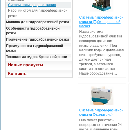
Система замера расстояния
Рабочий стол для гидроабразивной
резки
Система гидроабразивной
очистки (Трёхпоршневой
Машина для гидроабразивной резки
насос)
Особенности гидроабразивной
Наша система
резки
гидроабразивной очистки
Применение гидроабразивной резки
оснащена датчиком
низкого давления. При
Преимущества гидроабразивной
наличии воды с давлением
резки
ниже требуемого уровня,
Технология гидроабразивной резки
датчик дает сигнал
тревоги, а затем вся
Новые продукты
система отключается.
Контакты
Наше оборудование ...
Система гидроабразивной
очистки (Усилитель)
Она может работать
непрерывно в течение 24
часов, и давление воды