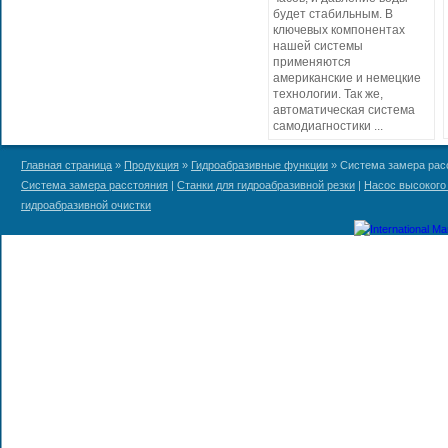
будет стабильным. В
ключевых компонентах
нашей системы
применяются
американские и немецкие
технологии. Так же,
автоматическая система
самодиагностики ...
Главная страница
»
Продукция
»
Гидроабразивные функции
» Система замера рас
Система замера расстояния
|
Станки для гидроабразивной резки
|
Насос высокого
гидроабразивной очистки