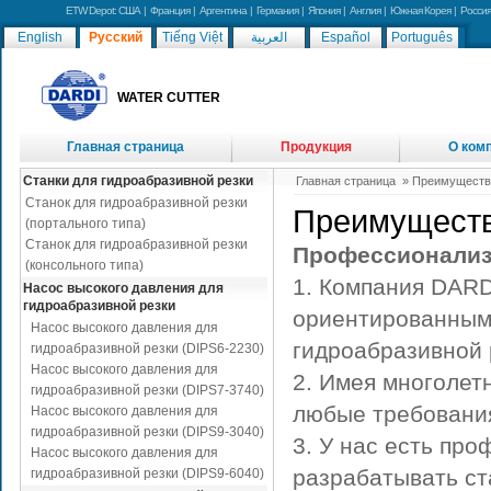
ETW Depot:
США
|
Франция
|
Аргентина
|
Германия
|
Япония
|
Англия
|
Южная Корея
|
Россия
English
Русский
Tiếng Việt
العربية
Español
Português
WATER CUTTER
Главная страница
Продукция
О ком
Новость
Станки для гидроабразивной резки
Главная страница
» Преимущества
Станок для гидроабразивной резки
Преимуществ
(портального типа)
Станок для гидроабразивной резки
Профессионали
(консольного типа)
1. Компания DARD
Насос высокого давления для
гидроабразивной резки
ориентированным 
Насос высокого давления для
гидроабразивной 
гидроабразивной резки (DIPS6-2230)
Насос высокого давления для
2. Имея многолет
гидроабразивной резки (DIPS7-3740)
любые требования
Насос высокого давления для
гидроабразивной резки (DIPS9-3040)
3. У нас есть пр
Насос высокого давления для
разрабатывать ст
гидроабразивной резки (DIPS9-6040)