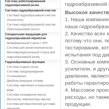
Система роботизированной
гидроабразивной 
гидроабразивной резки
Система гидроабразивной очистки
Высокое качест
Система гидроабразивной очистки
1. Наша компания
(Усилитель)
Система гидроабразивной очистки
наша гидроабрази
(Трёхпоршневой насос)
2. Качество всех
Специальная продукция для
гидроабразивной обработки
потому что они, 
Шлифовальный станок с ЧПУ
тестирование, ко
Система для резки боеприпасов
Многофункциональный станок для
испытания под да
гидроабразивной резки
3. Основные комп
Гидроабразивные функции
Система подачи песка
усилители, и дру
Система предупреждения
давлении, являют
столкновения
Двойная режущая головка
работы гарантир
Система смягчения и опреснения
4. Массовое прои
воды
Система охлаждения масла
расходы, но такж
(Контроль температуры масла)
продукции.
Система автоматической доставки
абразива