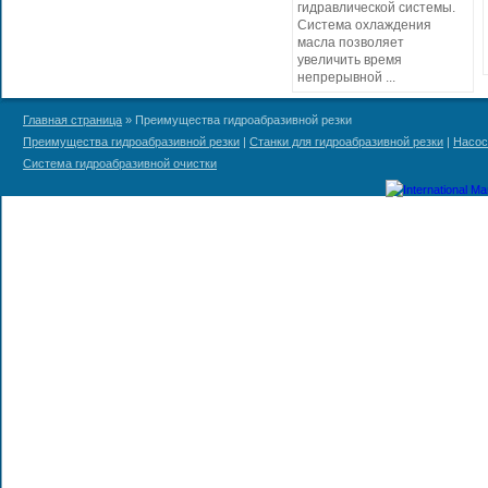
гидравлической системы.
Система охлаждения
масла позволяет
увеличить время
непрерывной ...
Главная страница
» Преимущества гидроабразивной резки
Преимущества гидроабразивной резки
|
Станки для гидроабразивной резки
|
Насос
Система гидроабразивной очистки